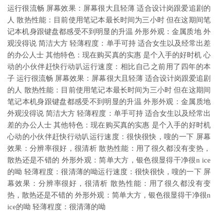
运行很流畅 屏幕效果：屏幕很大且轻薄 适合设计岗跟爱追剧的
人 散热性能：目前使用笔记本最长时间为三小时 但在这期间笔
记本机身跟键盘都感受不到明显的升温 外形外观：金属质地 外
观没得说 简洁大方 轻薄程度：单手可持 适合女生以及经常出差
的办公人士 其他特色：现在购买真的实惠 是个入手的好时机 心
动的小伙伴赶快行动叭运行速度：相比自己之前用了四年的本
子 运行很流畅 屏幕效果：屏幕很大且轻薄 适合设计岗跟爱追剧
的人 散热性能：目前使用笔记本最长时间为三小时 但在这期间
笔记本机身跟键盘都感受不到明显的升温 外形外观：金属质地
外观没得说 简洁大方 轻薄程度：单手可持 适合女生以及经常出
差的办公人士 其他特色：现在购买真的实惠 是个入手的好时机
心动的小伙伴赶快行动叭运行速度：很快很快，嗖的一下 屏幕
效果：分辨率很好，很清析 散热性能：用了很久都没有变热，
散热还是不错的 外形外观：简单大方，银色很显得干净很n ice
的呦 轻薄程度：很清薄的呦运行速度：很快很快，嗖的一下 屏
幕效果：分辨率很好，很清析 散热性能：用了很久都没有变
热，散热还是不错的 外形外观：简单大方，银色很显得干净很n
ice的呦 轻薄程度：很清薄的呦