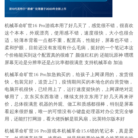
机械革命旷世16 Pro游戏本用了好几天了，感觉很不错，很喜欢
这个本本，外观漂亮，使用感不错，速度很快，大小也很合
适，轻薄本背着一点都不重，配置高，性能好，屏幕也不错，
柔和护眼，目前还没有发现有什么毛病，挺好的一个笔记本这
个价格能买到这个配置真的很难了 颜值杠杠的 还能玩原神 嘿嘿
屏幕无论是分辨率还是占比率都很满意 支持机械革命 加油
机械革命旷世16 Pro加急购买的，给孩子上网课用的，发货很
快，包装完好，送货上门，疫情期间买的本地仓的自营货物，
电脑开机很快，已经用上了，运行速度挺快的，上网课绝对足
够用了，京东买东西靠谱，继续支持京东用了好几天再来评
价，总体很满意 机器的外观、做工和质感都很棒，特别是屏幕
看起来很舒服，唯一的可惜没有小键盘处理器对办公党完全够
用，还能打打网游，看大佬拆解是双风扇，比英特尔版本好
机械革命旷世16 Pro游戏本机械革命15.6错的笔记本，真是爱